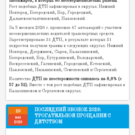
пассажиров, в которых 86 несовершеннолетних ранены
.
Рост подобных ДТП зафиксирован в округах: Нижний
Новгород, Богородский, Бор, Городецкий,
Дальнеконстантиновский, Павловский.
За 5 месяцев 2026 г. произошло 47 автоаварий с участием
несовершеннолетних водителей транспортных средств.
Зарегистрировано 31 ДТП, в результате которых 31
подросток получили травмы в следующих округах: Нижний
Новгород, Дзержинск, Саров, Балахнинский,
Богородский, Бор, Бутурлинский, Володарский,
Воскресенский, Гагинский, Городецкий, Кстовский,
Павловский, Пильнинский, Семеновский и Сергачский.
Количество
ДТП по неосторожности снизилось на 8,8% (с
57 до 52).
Вместе с тем рост подобных ДТП зафиксирован в
Балахнинском и Сергачском округах.
ПОСЛЕДНИЙ ЗВОНОК 2026:
29
ТРОГАТЕЛЬНОЕ ПРОЩАНИЕ С
мая
ДЕТСТВОМ
2026