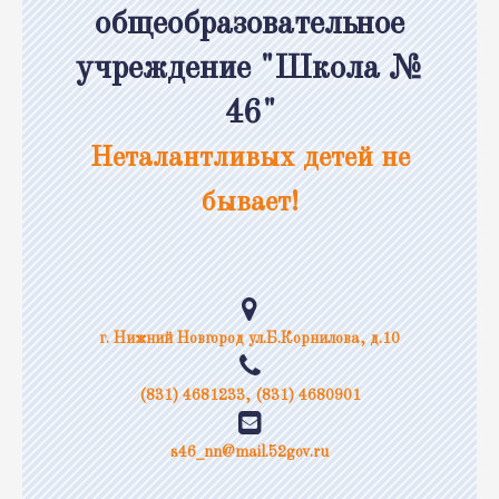
общеобразовательное
учреждение "Школа №
46"
Неталантливых детей не
бывает!
г. Нижний Новгород ул.Б.Корнилова, д.10
(831) 4681233, (831) 4680901
s46_nn@mail.52gov.ru