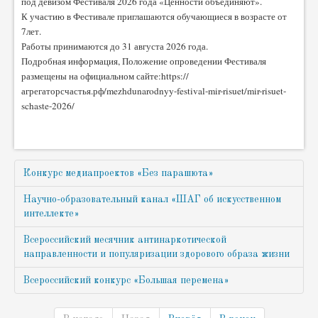
под девизом Фестиваля 2026 года «Ценности объединяют».
К участию в Фестивале приглашаются обучающиеся в возрасте от
7лет.
Работы принимаются до 31 августа 2026 года.
Подробная информация, Положение опроведении Фестиваля
размещены на официальном сайте:https://
агрегаторсчастья.рф/mezhdunarodnyy-festival-mir-
risuet/mir-risuet-
schaste-2026/
Конкурс медиапроектов «Без парашюта»
Научно-образовательный канал «ШАГ об искусственном
интеллекте»
Всероссийский месячник антинаркотической
направленности и популяризации здорового образа жизни
Всероссийский конкурс «Большая перемена»