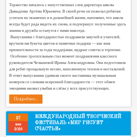
Торжество началось с напутственных слов директора школы
Давыденко Артёма Юрьевича. В своей речи он пожелал ребятам
успехов на экзаменах и в дальнейшей жизни, напомнил, что школа
всегда будет рада видеть их снова, и подчеркнул: полученные здесь
знания и дружба останутся с ними навсегда.
Выпускники с благодарностью поздравили завучей и учителей,
вручили им букеты цветов и памятные подарки — как знак
признательности за годы поддержки, мудрые советы и терпение.
Особенно трогательным стал момент поздравления классного
руководителя Челышевой Ирины Александровны. Она подготовила
для ребят прощальную песню, наполненную теплом и ностальгией.
В ответ выпускники удивили своего наставника музыкальным
номером со словами искренней благодарности — этот обмен
эмоциями вызвал улыбки и слёзы у всех присутствующих.
Подробнее...
МЕЖДУНАРОДНЫЙ ТВОРЧЕСКИЙ
27
ФЕСТИВАЛЬ «МИР РИСУЕТ
мая
СЧАСТЬЕ»
2026