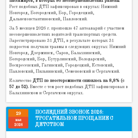
пассажиров, в которых 86 несовершеннолетних ранены
.
Рост подобных ДТП зафиксирован в округах: Нижний
Новгород, Богородский, Бор, Городецкий,
Дальнеконстантиновский, Павловский.
За 5 месяцев 2026 г. произошло 47 автоаварий с участием
несовершеннолетних водителей транспортных средств.
Зарегистрировано 31 ДТП, в результате которых 31
подросток получили травмы в следующих округах: Нижний
Новгород, Дзержинск, Саров, Балахнинский,
Богородский, Бор, Бутурлинский, Володарский,
Воскресенский, Гагинский, Городецкий, Кстовский,
Павловский, Пильнинский, Семеновский и Сергачский.
Количество
ДТП по неосторожности снизилось на 8,8% (с
57 до 52).
Вместе с тем рост подобных ДТП зафиксирован в
Балахнинском и Сергачском округах.
ПОСЛЕДНИЙ ЗВОНОК 2026:
29
ТРОГАТЕЛЬНОЕ ПРОЩАНИЕ С
мая
ДЕТСТВОМ
2026