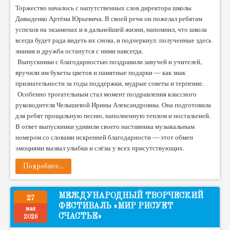
Торжество началось с напутственных слов директора школы
Давыденко Артёма Юрьевича. В своей речи он пожелал ребятам
успехов на экзаменах и в дальнейшей жизни, напомнил, что школа
всегда будет рада видеть их снова, и подчеркнул: полученные здесь
знания и дружба останутся с ними навсегда.
Выпускники с благодарностью поздравили завучей и учителей,
вручили им букеты цветов и памятные подарки — как знак
признательности за годы поддержки, мудрые советы и терпение.
Особенно трогательным стал момент поздравления классного
руководителя Челышевой Ирины Александровны. Она подготовила
для ребят прощальную песню, наполненную теплом и ностальгией.
В ответ выпускники удивили своего наставника музыкальным
номером со словами искренней благодарности — этот обмен
эмоциями вызвал улыбки и слёзы у всех присутствующих.
Подробнее...
МЕЖДУНАРОДНЫЙ ТВОРЧЕСКИЙ
27
ФЕСТИВАЛЬ «МИР РИСУЕТ
мая
СЧАСТЬЕ»
2026