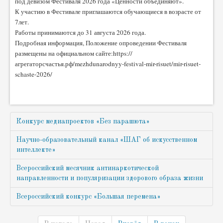
под девизом Фестиваля 2026 года «Ценности объединяют».
К участию в Фестивале приглашаются обучающиеся в возрасте от
7лет.
Работы принимаются до 31 августа 2026 года.
Подробная информация, Положение опроведении Фестиваля
размещены на официальном сайте:https://
агрегаторсчастья.рф/mezhdunarodnyy-festival-mir-
risuet/mir-risuet-
schaste-2026/
Конкурс медиапроектов «Без парашюта»
Научно-образовательный канал «ШАГ об искусственном
интеллекте»
Всероссийский месячник антинаркотической
направленности и популяризации здорового образа жизни
Всероссийский конкурс «Большая перемена»