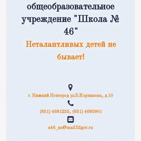
общеобразовательное
учреждение "Школа №
46"
Неталантливых детей не
бывает!
г. Нижний Новгород ул.Б.Корнилова, д.10
(831) 4681233, (831) 4680901
s46_nn@mail.52gov.ru