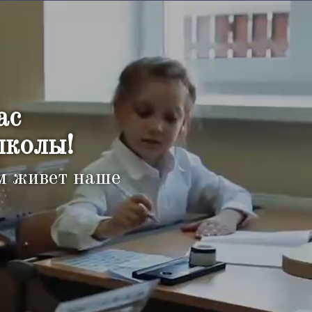
ас
школы!
ем живет наше