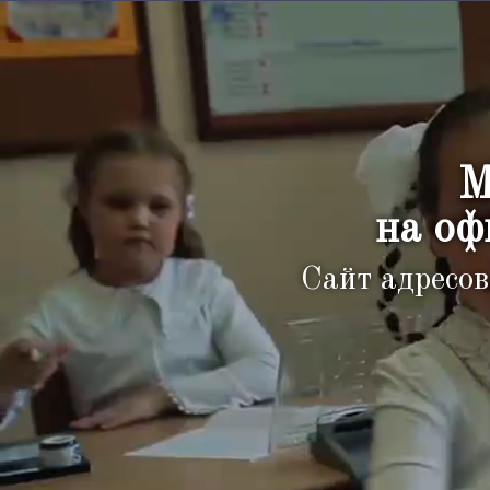
М
на оф
Сайт адресов