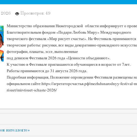
 2026
Просмотров: 49
Министерство образования Нижегородской области информирует о пров
Благотворительным фондом «Подари Любовь Миру» Международного
творческого фестиваля «Мир рисует счастье». На Фестиваль принимаются
творческие работы: рисунки, все виды декоративно-прикладного искусства
фотографии, плакаты, эссе, выполненные
под девизом Фестиваля 2026 года «Ценности объединяют».
К участию в Фестивале приглашаются обучающиеся в возрасте от 7лет.
Работы принимаются до 31 августа 2026 года.
Подробная информация, Положение опроведении Фестиваля размещены н
официальном сайте:https://агрегаторсчастья.рф/mezhdunarodnyy-festival-mi
risuet/mir-risuet-schaste-2026/
ом интеллекте»