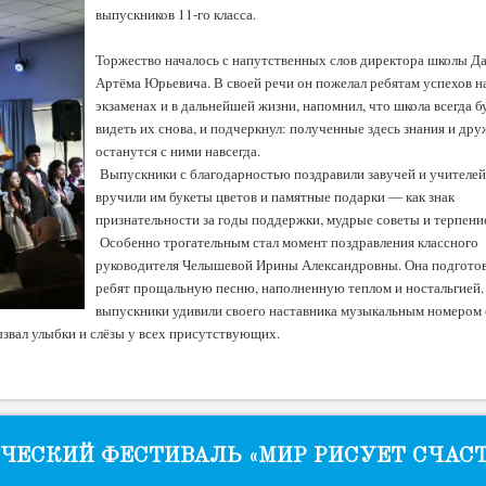
выпускников 11‑го класса.
Торжество началось с напутственных слов директора школы Д
Артёма Юрьевича. В своей речи он пожелал ребятам успехов н
экзаменах и в дальнейшей жизни, напомнил, что школа всегда б
видеть их снова, и подчеркнул: полученные здесь знания и дру
останутся с ними навсегда.
Выпускники с благодарностью поздравили завучей и учителей
вручили им букеты цветов и памятные подарки — как знак
признательности за годы поддержки, мудрые советы и терпени
Особенно трогательным стал момент поздравления классного
руководителя Челышевой Ирины Александровны. Она подготов
ребят прощальную песню, наполненную теплом и ностальгией.
выпускники удивили своего наставника музыкальным номером 
звал улыбки и слёзы у всех присутствующих.
ЕСКИЙ ФЕСТИВАЛЬ «МИР РИСУЕТ СЧАСТ