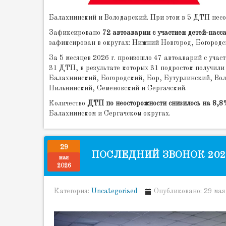
Балахнинский и Володарский. При этом в 5 ДТП несо
Зафиксировано
72 автоаварии с участием детей-пасс
зафиксирован в округах: Нижний Новгород, Богородс
За 5 месяцев 2026 г. произошло 47 автоаварий с уча
31 ДТП, в результате которых 31 подросток получил
Балахнинский, Богородский, Бор, Бутурлинский, Вол
Пильнинский, Семеновский и Сергачский.
Количество
ДТП по неосторожности снизилось на 8,8%
Балахнинском и Сергачском округах.
29
ПОСЛЕДНИЙ ЗВОНОК 202
мая
2026
Категория:
Uncategorised
Опубликовано: 29 мая