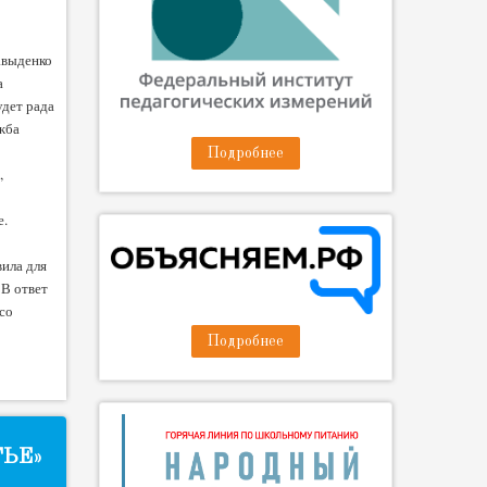
авыденко
а
удет рада
жба
Подробнее
,
е.
ила для
 В ответ
со
Подробнее
ЬЕ»