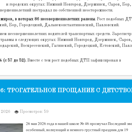
и городских округах: Нижний Новгород, Дзержинск, Саров, Бор,
вершеннолетний пострадал по собственной неосторожности.
ажиров, в которых 86 несовершеннолетних ранены
. Рост подобных Д
кий, Бор, Городецкий, Дальнеконстантиновский, Павловский.
стием несовершеннолетних водителей транспортных средств. Зарегист
и травмы в следующих округах: Нижний Новгород, Дзержинск, Саров,
одарский, Воскресенский, Гагинский, Городецкий, Кстовский, Павл
 (с 57 до 52).
Вместе с тем рост подобных ДТП зафиксирован в
6: ТРОГАТЕЛЬНОЕ ПРОЩАНИЕ С ДЕТСТВО
 2026
Просмотров: 59
26 мая 2026 года в нашей школе № 46 прозвучал Последний зв
особенный, волнующий и немного грустный праздник для 19