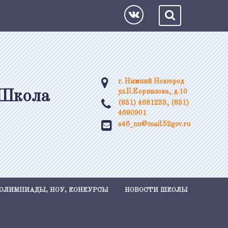
г. Нижний Новгород
"Школа
ул.Б.Корнилова, д.10
(831) 4681233, (831)
4680901
s46_nn@mail.52gov.ru
ОЛИМПИАДЫ, НОУ, КОНКУРСЫ
НОВОСТИ ШКОЛЫ