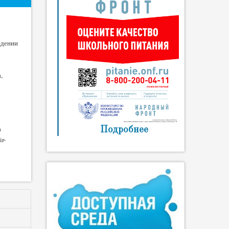
едении
,
а
Подробнее
r-