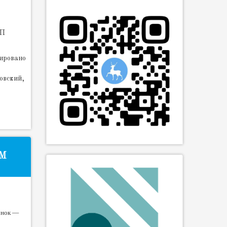
ТП
рировано
овский,
М
онок —