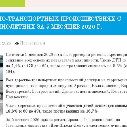
НО-ТРАНСПОРТНЫХ ПРОИСШЕСТВИЯХ С
ОЛЕТНИХ ЗА 5 МЕСЯЦЕВ 2026 Г.
я 2026
Просмотров: 4
По итогам 5 месяцев 2026 года на территории региона зарегистр
снижение всех основных показателей аварийности. Число ДТП сн
на 7,4% (с 175 до 162), число пострадавших снизилось на 2,6% (с
184).
Рост дорожно-транспортных происшествий допущен на территори
муниципальных и городских округов: Арзамас, Балахнинский, Бо
Володарский, Воскресенский, Дальнеконстантиновский, Кстовск
Павловский.
Число дорожных происшествий
с участием детей пешеходов снизил
18,3% (с 60 до 49), число пострадавших на 16,7%.
За 5 месяцев 2026 года зарегистрировано 14 происшествий на
безопасных маршрутах «Дом-Школа-Дом», в следующих муницип