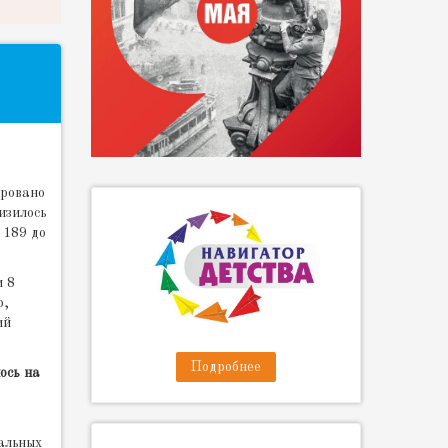
ировано
изилось
 189 до
и 8
р,
ий
Подробнее
ось на
альных